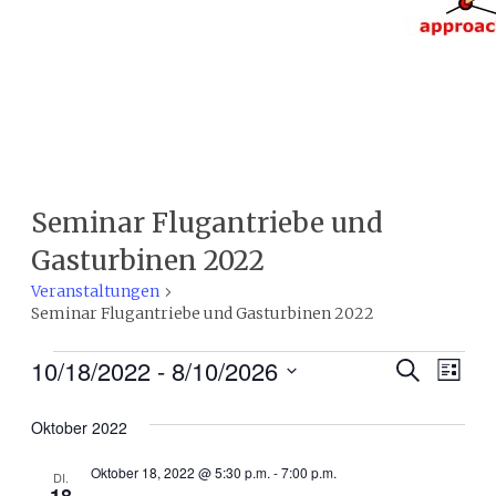
Seminar Flugantriebe und
Gasturbinen 2022
Veranstaltungen
Seminar Flugantriebe und Gasturbinen 2022
Veranstaltungen
10/18/2022
 - 
8/10/2026
Veranst
Ver
Suche
Liste
Datum
Ans
Suche
wählen.
Oktober 2022
Nav
und
Oktober 18, 2022 @ 5:30 p.m.
-
7:00 p.m.
Ansicht
DI.