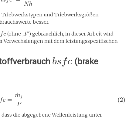
N
h
er Triebwerkstypen und Triebwerksgrößen
brauchswerte besser.
(ohne „
“) gebräuchlich, in dieser Arbeit wird
f
c
t
um Verwechslungen mit dem leistungsspezifischen
stoffverbrauch
(brake
b
s
f
c
˙
m
f
=
(2)
f
c
P
t, dass die abgegebene Wellenleistung unter