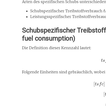
Arten des spezifischen Schubs unterschiede
Schubspezifischer Treibstoffverbrauch
t
Leistungsspezifischer Treibstoffverbra
Schubspezifischer Treibstof
fuel consumption)
Die Definition dieser Kennzahl lautet:
t
s
Folgende Einheiten sind gebräuchlich, wobe
[
]
t
s
f
c
[