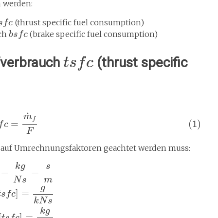
n werden:
(thrust specific fuel consumption)
s
f
c
uch
(brake specific fuel consumption)
b
s
f
c
fverbrauch
(thrust specific
t
s
f
c
˙
m
f
=
(1)
f
c
F
i auf Umrechnungsfaktoren geachtet werden muss:
k
g
s
=
=
N
s
m
g
]
=
t
s
f
c
k
N
s
k
g
[
]
=
t
s
f
c