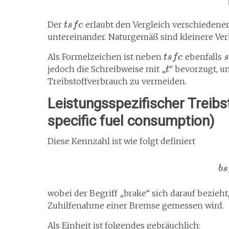
Der
erlaubt den Vergleich verschieden
t
s
f
c
untereinander. Naturgemäß sind kleinere Ver
Als Formelzeichen ist neben
ebenfalls
t
s
f
c
s
jedoch die Schreibweise mit „
“ bevorzugt, 
t
Treibstoffverbrauch zu vermeiden.
Leistungsspezifischer Treib
specific fuel consumption)
Diese Kennzahl ist wie folgt definiert
b
s
wobei der Begriff „brake“ sich darauf bezieh
Zuhilfenahme einer Bremse gemessen wird.
Als Einheit ist folgendes gebräuchlich: