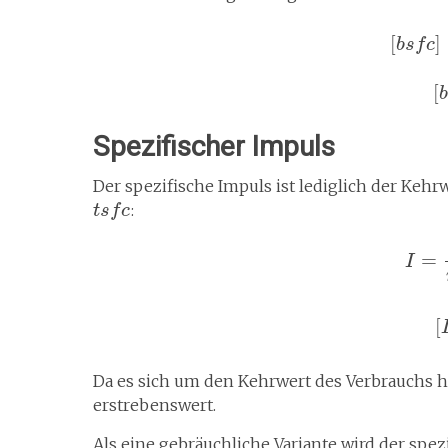
[
]
b
s
f
c
[
b
Spezifischer Impuls
Der spezifische Impuls ist lediglich der Keh
:
t
s
f
c
=
I
[
Da es sich um den Kehrwert des Verbrauchs ha
erstrebenswert.
Als eine gebräuchliche Variante wird der spez