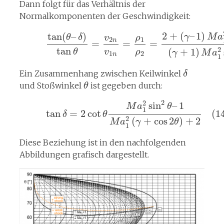
Dann folgt für das Verhältnis der
Normalkomponenten der Geschwindigkeit:
2
+
(
–
1
)
tan
(
–
)
γ
M
a
θ
δ
ρ
v
1
2
n
=
=
=
tan
2
(
+
1
)
θ
v
ρ
γ
M
a
1
2
n
1
Ein Zusammenhang zwischen Keilwinkel
δ
und Stoßwinkel
ist gegeben durch:
θ
2
2
sin
–
1
M
a
θ
1
tan
=
2
cot
(1
δ
θ
2
(
+
cos
2
)
+
2
M
a
γ
θ
1
Diese Beziehung ist in den nachfolgenden
Abbildungen grafisch dargestellt.