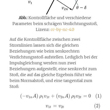
Abb.:
Kontrollfläche und verschiedene
Parameter beim schrägen Verdichtungsstoß,
Lizenz:
cc-by-nc-4.0
Auf die Kontrollfläche zwischen zwei
Stromlinien lassen sich die gleichen
Beziehungen wie beim senkrechten
Verdichtungsstoß aufstellen. Lediglich bei der
Impulsgleichung werden nun zwei
Beziehungen aufgestellt, eine senkrecht zum
Stoß, die auf das gleiche Ergebnis führt wie
beim Normalstoß, und eine tangential zum
Stoß:
(
−
)
+
(
)
=
0
(1)
v
A
ρ
v
v
A
ρ
v
1
1
1
2
2
2
n
t
n
t
=
(2)
v
v
1
2
t
t