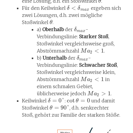
eine Lösung, d.h. ein Stoßwinkel
.
θ
<
Für den Keilwinkel
ergeben sich
δ
δ
m
a
x
zwei Lösungen, d.h. zwei mögliche
Stoßwinkel
.
θ
a)
Oberhalb
der
-
δ
m
a
x
Verbindungslinie:
Starker Stoß
,
Stoßwinkel vergleichsweise groß,
<
1
Abströmmachzahl
.
M
a
2
b)
Unterhalb
der
-
δ
m
a
x
Verbindungslinie:
Schwacher Stoß
,
Stoßwinkel vergleichsweise klein,
<
1
Abströmmachzahl
in
M
a
2
einem schmalen Gebiet,
>
1
üblicherweise jedoch
.
M
a
2
=
0
°
cot
=
0
Keilwinkel
:
und damit
δ
θ
=
90
°
Stoßwinkel
, d.h. senkrechter
θ
Stoß, gehört zur Familie der starken Stöße.