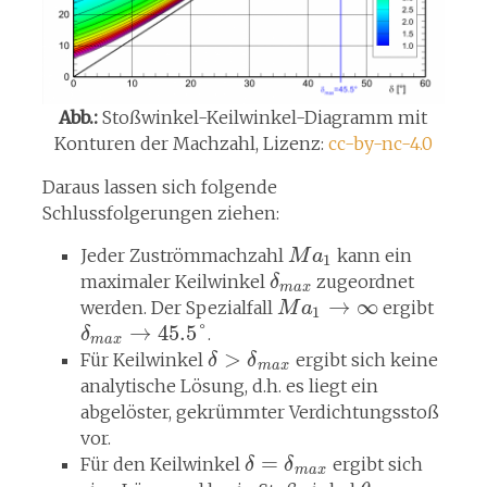
Abb.:
Stoßwinkel-Keilwinkel-Diagramm mit
Konturen der Machzahl, Lizenz:
cc-by-nc-4.0
Daraus lassen sich folgende
Schlussfolgerungen ziehen:
Jeder Zuströmmachzahl
kann ein
M
a
1
maximaler Keilwinkel
zugeordnet
δ
m
a
x
→
∞
werden. Der Spezialfall
ergibt
M
a
1
→
45.5
°
.
δ
m
a
x
>
Für Keilwinkel
ergibt sich keine
δ
δ
m
a
x
analytische Lösung, d.h. es liegt ein
abgelöster, gekrümmter Verdichtungsstoß
vor.
=
Für den Keilwinkel
ergibt sich
δ
δ
m
a
x