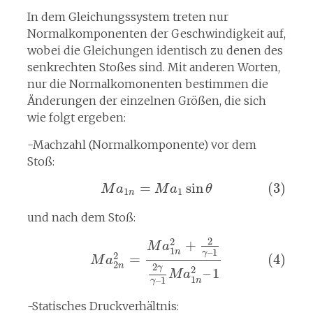
In dem Gleichungssystem treten nur
Normalkomponenten der Geschwindigkeit auf,
wobei die Gleichungen identisch zu denen des
senkrechten Stoßes sind. Mit anderen Worten,
nur die Normalkomonenten bestimmen die
Änderungen der einzelnen Größen, die sich
wie folgt ergeben:
-Machzahl (Normalkomponente) vor dem
Stoß:
=
sin
(3)
M
a
M
a
θ
1
1
n
und nach dem Stoß:
2
2
+
M
a
1
–
1
n
γ
2
=
(4)
M
a
2
2
n
γ
2
–
1
M
a
1
–
1
n
γ
-Statisches Druckverhältnis: