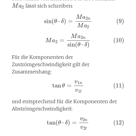
lässt sich schreiben:
M
a
2
M
a
2
n
sin
(
–
)
=
(9)
θ
δ
M
a
2
M
a
2
n
=
(10)
M
a
2
sin
(
–
)
θ
δ
Für die Komponenten der
Zuströmgeschwindigkeit gilt der
Zusammenhang:
v
1
n
tan
=
(11)
θ
v
1
t
und entsprechend für die Komponenten der
Abströmgeschwindigkeit:
v
2
n
tan
(
–
)
=
(12)
θ
δ
v
2
t