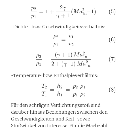
2
γ
p
2
2
=
1
+
–
1
(5)
(
)
M
a
1
+
1
n
p
γ
1
-Dichte- bzw. Geschwindigkeitsverhältnis:
ρ
v
2
1
=
(6)
ρ
v
1
2
2
(
+
1
)
γ
M
a
ρ
2
1
n
=
(7)
2
2
+
(
–
1
)
ρ
γ
M
a
1
1
n
-Temperatur- bzw. Enthalpieverhältnis:
ρ
T
h
p
1
2
2
2
=
=
(8)
T
h
p
ρ
1
1
1
2
Für den schrägen Verdichtungsstoß sind
darüber hinaus Beziehungen zwischen den
Geschwindigkeiten und Keil- sowie
Stoßwinkel von Interesse. Für die Machzahl