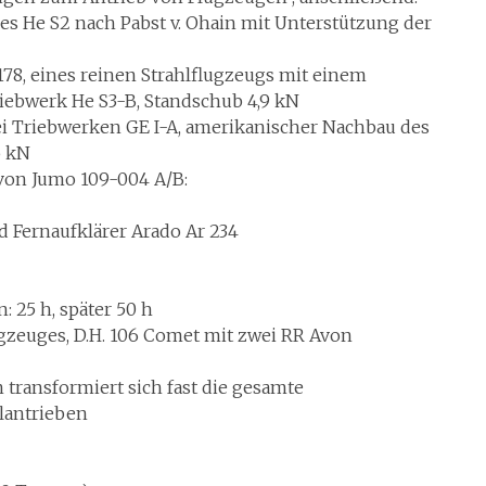
kes He S2 nach Pabst v. Ohain mit Unterstützung der
 178, eines reinen Strahlflugzeugs mit einem
iebwerk He S3-B, Standschub 4,9 kN
zwei Triebwerken GE I-A, amerikanischer Nachbau des
5 kN
 von Jumo 109-004 A/B:
 Fernaufklärer Arado Ar 234
 25 h, später 50 h
flugzeuges, D.H. 106 Comet mit zwei RR Avon
 transformiert sich fast die gesamte
hlantrieben