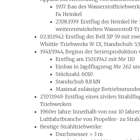
1937: Bau des Wasserstofftriebwer
Fa. Heinkel
27.08.1939: Erstflug der Heinkel He
weiterentwickelten Wasserstoff-Tr
02.10.1942: Erstflug der Bell XP 59 mit 
Whittle-Triebwerks W 1X, Standschub: 5,
1943/1944, Beginn der Serienproduktion
Erstflug am 15.03.1942 mit Me 110
Einbau in Jagdflugzeug Me 262 und
Stückzahl: 6010
Standschub 8,8 kN
Maximal zulässige Betriebsstunden:
27.07.1949: Erstflug eines zivilen Strahl
Triebwerken
1960er Jahre: Innerhalb von nur 10 Jahren
Luftfahrtbranche von Propeller- zu Stra
Heutige Strahltriebwerke:
Durchmesser > 3 m