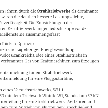
rn Jahren durch die
Strahltriebwerke
als dominante
r waren die deutlich bessere Leistungsdichte,
uverlässigkeit. Die Entwicklungen der
eren Kerntriebwerk fingen jedoch lange vor der
en Meilensteine zusammengefasst:
m Rückstoßprinzip
hinen und zugehöriger Energiewandlung
Melot (Frankreich): Idee eines Strahlantriebs in
 verbranntes Gas von Kraftmaschinen zum Erzeugen
tentanmeldung für ein Strahltriebwerk
atentanmeldung für eine Fluggasturbine,
on eines Versuchstriebwerks, WU-1
28/39 mit dem Triebwerk Whittle W1, Standschub 3,7 kN
nterteilung für ein Strahltriebwerk, „Verfahren und
ngen zum Antrieb von Flugzeugen“, anschließend: