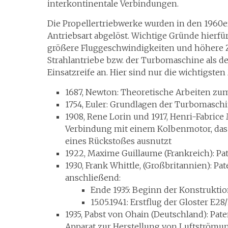
interkontinentale Verbindungen.
Die Propellertriebwerke wurden in den 1960e
Antriebsart abgelöst. Wichtige Gründe hierfü
größere Fluggeschwindigkeiten und höhere Z
Strahlantriebe bzw. der Turbomaschine als d
Einsatzreife an. Hier sind nur die wichtigst
1687, Newton: Theoretische Arbeiten zu
1754, Euler: Grundlagen der Turbomasc
1908, Rene Lorin und 1917, Henri-Fabrice 
Verbindung mit einem Kolbenmotor, das
eines Rückstoßes ausnutzt
1922, Maxime Guillaume (Frankreich): Pa
1930, Frank Whittle, (Großbritannien): P
anschließend:
Ende 1935: Beginn der Konstrukti
15.05.1941: Erstflug der Gloster E
1935, Pabst von Ohain (Deutschland): Pate
Apparat zur Herstellung von Luftströmu